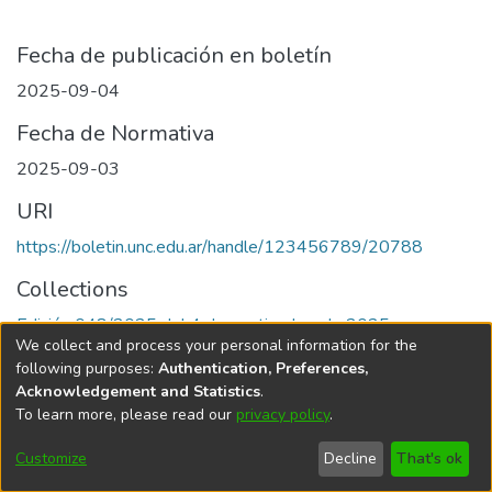
Fecha de publicación en boletín
2025-09-04
Fecha de Normativa
2025-09-03
URI
https://boletin.unc.edu.ar/handle/123456789/20788
Collections
Edición 048/2025 del 4 de septiembre de 2025
We collect and process your personal information for the
following purposes:
Authentication, Preferences,
Acknowledgement and Statistics
.
To learn more, please read our
privacy policy
.
Universidad Nacional de Córdoba
Customize
Decline
That's ok