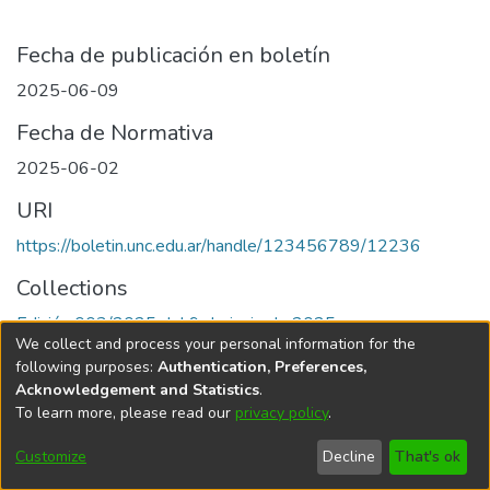
Fecha de publicación en boletín
2025-06-09
Fecha de Normativa
2025-06-02
URI
https://boletin.unc.edu.ar/handle/123456789/12236
Collections
Edición 003/2025 del 9 de junio de 2025
We collect and process your personal information for the
following purposes:
Authentication, Preferences,
Acknowledgement and Statistics
.
To learn more, please read our
privacy policy
.
Universidad Nacional de Córdoba
Customize
Decline
That's ok