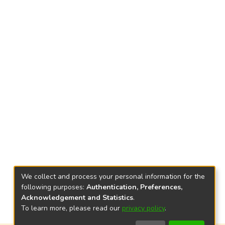
We collect and process your personal information for the
following purposes:
Authentication, Preferences,
Acknowledgement and Statistics
.
To learn more, please read our
privacy policy
.