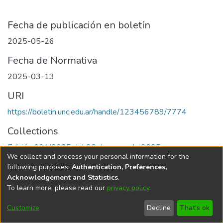
Fecha de publicación en boletín
2025-05-26
Fecha de Normativa
2025-03-13
URI
https://boletin.unc.edu.ar/handle/123456789/7774
Collections
Edición 001/2025 del 26 de mayo de 2025
We collect and process your personal information for the
following purposes:
Authentication, Preferences,
Acknowledgement and Statistics
.
To learn more, please read our
privacy policy
.
Universidad Nacional de Córdoba
Customize
Decline
That's ok