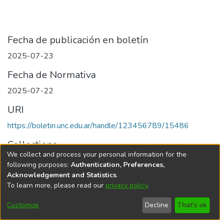
Fecha de publicación en boletín
2025-07-23
Fecha de Normativa
2025-07-22
URI
https://boletin.unc.edu.ar/handle/123456789/15486
Collections
We collect and process your personal information for the
Edición 018/2025 del 23 de julio de 2025
following purposes:
Authentication, Preferences,
Acknowledgement and Statistics
.
To learn more, please read our
privacy policy
.
Universidad Nacional de Córdoba
Customize
Decline
That's ok