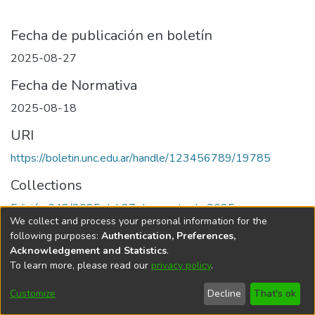
Fecha de publicación en boletín
2025-08-27
Fecha de Normativa
2025-08-18
URI
https://boletin.unc.edu.ar/handle/123456789/19785
Collections
Edición 042/2025 del 27 de agosto de 2025
We collect and process your personal information for the
following purposes:
Authentication, Preferences,
Acknowledgement and Statistics
.
To learn more, please read our
privacy policy
.
Universidad Nacional de Córdoba
Customize
Decline
That's ok