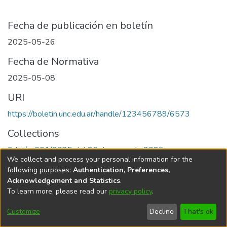
Fecha de publicación en boletín
2025-05-26
Fecha de Normativa
2025-05-08
URI
https://boletin.unc.edu.ar/handle/123456789/6573
Collections
Edición 001/2025 del 26 de mayo de 2025
We collect and process your personal information for the
following purposes:
Authentication, Preferences,
Acknowledgement and Statistics
.
To learn more, please read our
privacy policy
.
Universidad Nacional de Córdoba
Customize
Decline
That's ok