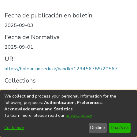
Fecha de publicación en boletín
2025-09-03
Fecha de Normativa
2025-09-01
URI
https://boletin.unc.edu.ar/handle/123456789/20567
Collections
Edición 047/2025 del 3 de septiembre de 2025
We collect and process your personal information for the
following purposes:
Authentication, Preferences,
Acknowledgement and Statistics
.
To learn more, please read our
privacy policy
.
Universidad Nacional de Córdoba
Customize
Decline
That's ok