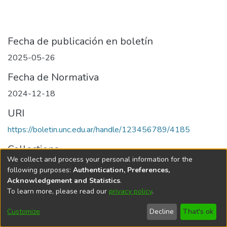
Fecha de publicación en boletín
2025-05-26
Fecha de Normativa
2024-12-18
URI
https://boletin.unc.edu.ar/handle/123456789/4185
Collections
We collect and process your personal information for the
Edición 001/2025 del 26 de mayo de 2025
following purposes:
Authentication, Preferences,
Acknowledgement and Statistics
.
To learn more, please read our
privacy policy
.
Universidad Nacional de Córdoba
Customize
Decline
That's ok