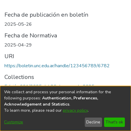
Fecha de publicación en boletín
2025-05-26
Fecha de Normativa
2025-04-29
URI
https://boletin.unc.edu.ar/handle/123456789/6782
Collections
Edición 001/2025 del 26 de mayo de 2025
We collect and process your personal information for the
following purposes:
Authentication, Preferences,
Acknowledgement and Statistics
.
To learn more, please read our
privacy policy
.
Universidad Nacional de Córdoba
Customize
Decline
That's ok