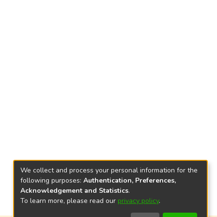
We collect and process your personal information for the
following purposes:
Authentication, Preferences,
Acknowledgement and Statistics
.
To learn more, please read our
privacy policy
.