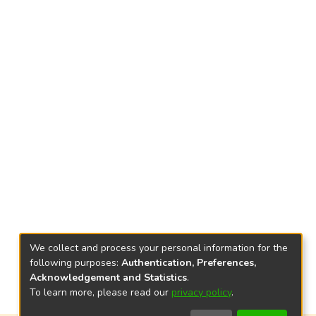
We collect and process your personal information for the
following purposes:
Authentication, Preferences,
Acknowledgement and Statistics
.
To learn more, please read our
privacy policy
.