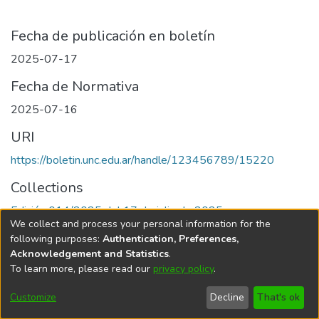
Fecha de publicación en boletín
2025-07-17
Fecha de Normativa
2025-07-16
URI
https://boletin.unc.edu.ar/handle/123456789/15220
Collections
Edición 014/2025 del 17 de julio de 2025
We collect and process your personal information for the
following purposes:
Authentication, Preferences,
Acknowledgement and Statistics
.
To learn more, please read our
privacy policy
.
Universidad Nacional de Córdoba
Customize
Decline
That's ok