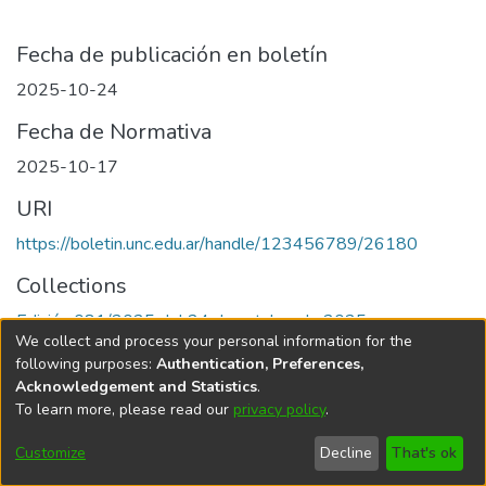
Fecha de publicación en boletín
2025-10-24
Fecha de Normativa
2025-10-17
URI
https://boletin.unc.edu.ar/handle/123456789/26180
Collections
Edición 081/2025 del 24 de octubre de 2025
We collect and process your personal information for the
following purposes:
Authentication, Preferences,
Acknowledgement and Statistics
.
To learn more, please read our
privacy policy
.
Universidad Nacional de Córdoba
Customize
Decline
That's ok