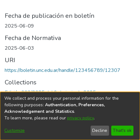
Fecha de publicación en boletín
2025-06-09
Fecha de Normativa
2025-06-03
URI
https://boletin.unc.edu.ar/handle/123456789/12307
Collections
Edición 003/2025 del 9 de junio de 2025
We collect and process your personal information for the
following purposes:
Authentication, Preferences,
Acknowledgement and Statistics
.
To learn more, please read our
privacy policy
.
Universidad Nacional de Córdoba
Customize
Decline
That's ok