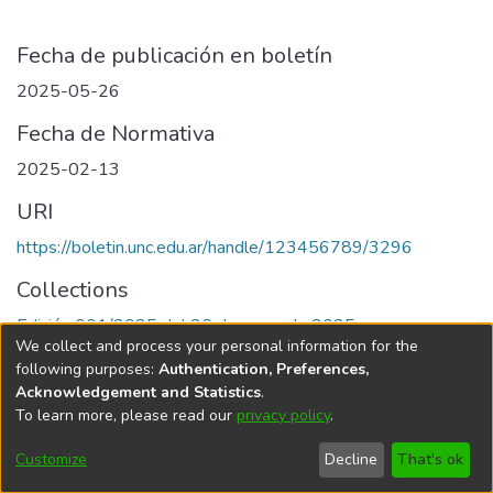
Fecha de publicación en boletín
2025-05-26
Fecha de Normativa
2025-02-13
URI
https://boletin.unc.edu.ar/handle/123456789/3296
Collections
Edición 001/2025 del 26 de mayo de 2025
We collect and process your personal information for the
following purposes:
Authentication, Preferences,
Acknowledgement and Statistics
.
To learn more, please read our
privacy policy
.
Universidad Nacional de Córdoba
Customize
Decline
That's ok