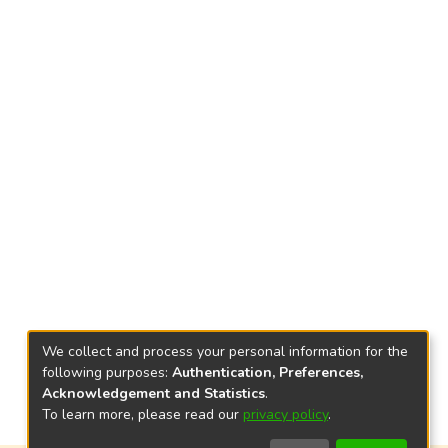
We collect and process your personal information for the
following purposes:
Authentication, Preferences,
Acknowledgement and Statistics
.
To learn more, please read our
privacy policy
.