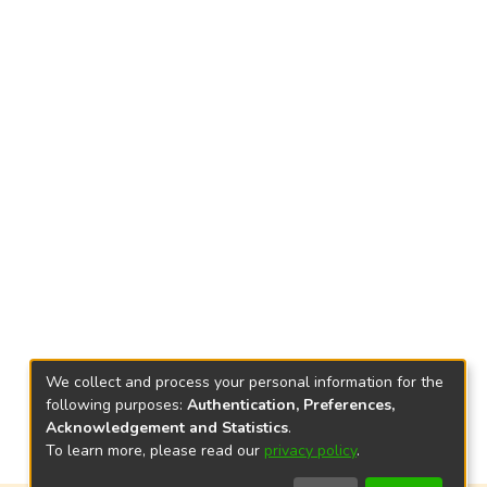
We collect and process your personal information for the
following purposes:
Authentication, Preferences,
Acknowledgement and Statistics
.
To learn more, please read our
privacy policy
.