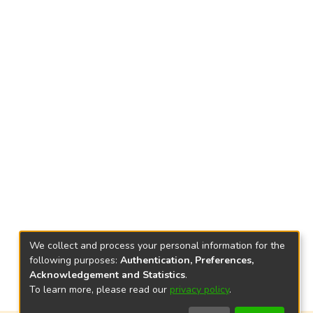
We collect and process your personal information for the
following purposes:
Authentication, Preferences,
Acknowledgement and Statistics
.
To learn more, please read our
privacy policy
.