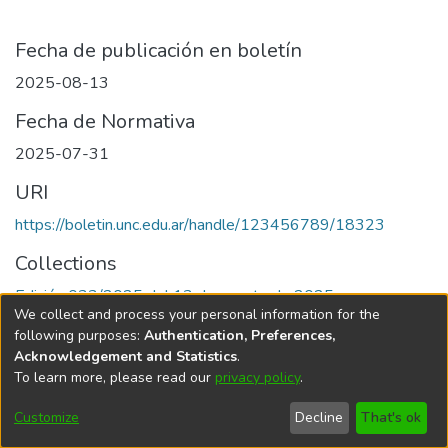
Fecha de publicación en boletín
2025-08-13
Fecha de Normativa
2025-07-31
URI
https://boletin.unc.edu.ar/handle/123456789/18323
Collections
Edición 033/2025 del 13 de agosto de 2025
We collect and process your personal information for the
following purposes:
Authentication, Preferences,
Acknowledgement and Statistics
.
To learn more, please read our
privacy policy
.
Universidad Nacional de Córdoba
Customize
Decline
That's ok