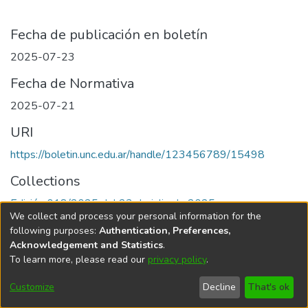
Fecha de publicación en boletín
2025-07-23
Fecha de Normativa
2025-07-21
URI
https://boletin.unc.edu.ar/handle/123456789/15498
Collections
Edición 018/2025 del 23 de julio de 2025
We collect and process your personal information for the
following purposes:
Authentication, Preferences,
Acknowledgement and Statistics
.
To learn more, please read our
privacy policy
.
Universidad Nacional de Córdoba
Customize
Decline
That's ok