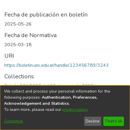
Fecha de publicación en boletín
2025-05-26
Fecha de Normativa
2025-03-18
URI
https://boletin.unc.edu.ar/handle/123456789/3243
Collections
Edición 001/2025 del 26 de mayo de 2025
We collect and process your personal information for the
following purposes:
Authentication, Preferences,
Acknowledgement and Statistics
.
To learn more, please read our
privacy policy
.
Universidad Nacional de Córdoba
Customize
Decline
That's ok