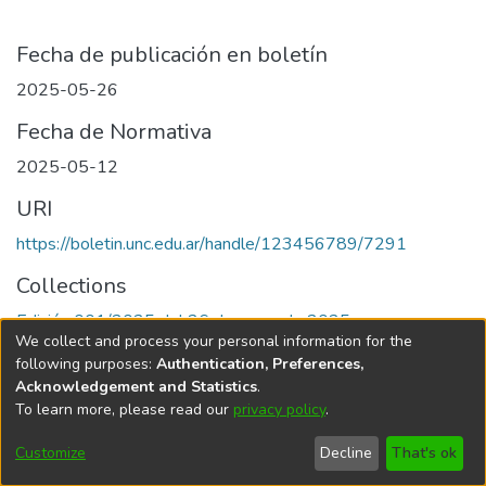
Fecha de publicación en boletín
2025-05-26
Fecha de Normativa
2025-05-12
URI
https://boletin.unc.edu.ar/handle/123456789/7291
Collections
Edición 001/2025 del 26 de mayo de 2025
We collect and process your personal information for the
following purposes:
Authentication, Preferences,
Acknowledgement and Statistics
.
To learn more, please read our
privacy policy
.
Universidad Nacional de Córdoba
Customize
Decline
That's ok