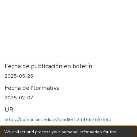
Fecha de publicación en boletín
2025-05-26
Fecha de Normativa
2025-02-07
URI
https://boletin.unc.edu.ar/handle/123456789/560
Collections
We collect and process your personal information for the