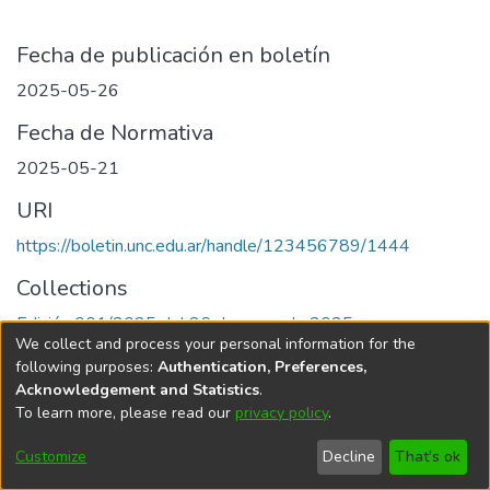
Fecha de publicación en boletín
2025-05-26
Fecha de Normativa
2025-05-21
URI
https://boletin.unc.edu.ar/handle/123456789/1444
Collections
Edición 001/2025 del 26 de mayo de 2025
We collect and process your personal information for the
following purposes:
Authentication, Preferences,
Acknowledgement and Statistics
.
To learn more, please read our
privacy policy
.
Universidad Nacional de Córdoba
Customize
Decline
That's ok