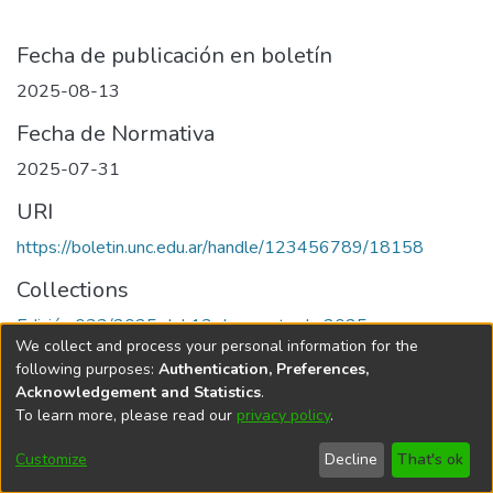
Fecha de publicación en boletín
2025-08-13
Fecha de Normativa
2025-07-31
URI
https://boletin.unc.edu.ar/handle/123456789/18158
Collections
Edición 033/2025 del 13 de agosto de 2025
We collect and process your personal information for the
following purposes:
Authentication, Preferences,
Acknowledgement and Statistics
.
To learn more, please read our
privacy policy
.
Universidad Nacional de Córdoba
Customize
Decline
That's ok