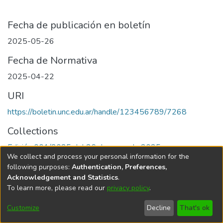
Fecha de publicación en boletín
2025-05-26
Fecha de Normativa
2025-04-22
URI
https://boletin.unc.edu.ar/handle/123456789/7268
Collections
Edición 001/2025 del 26 de mayo de 2025
We collect and process your personal information for the
following purposes:
Authentication, Preferences,
Acknowledgement and Statistics
.
To learn more, please read our
privacy policy
.
Universidad Nacional de Córdoba
Customize
Decline
That's ok