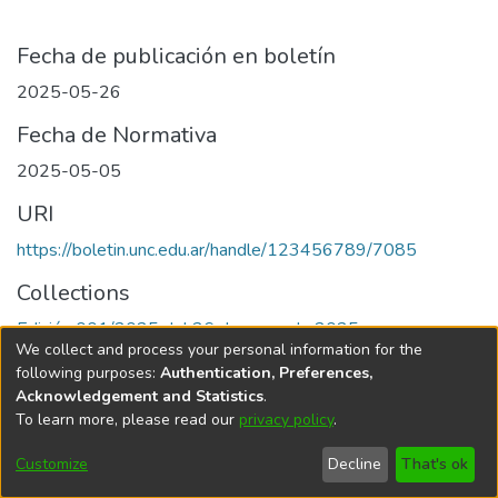
Fecha de publicación en boletín
2025-05-26
Fecha de Normativa
2025-05-05
URI
https://boletin.unc.edu.ar/handle/123456789/7085
Collections
Edición 001/2025 del 26 de mayo de 2025
We collect and process your personal information for the
following purposes:
Authentication, Preferences,
Acknowledgement and Statistics
.
To learn more, please read our
privacy policy
.
Universidad Nacional de Córdoba
Customize
Decline
That's ok