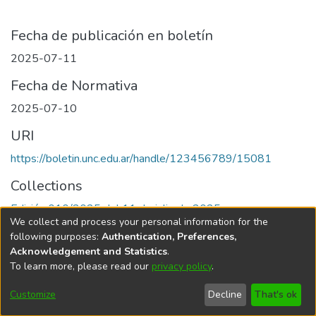
Fecha de publicación en boletín
2025-07-11
Fecha de Normativa
2025-07-10
URI
https://boletin.unc.edu.ar/handle/123456789/15081
Collections
Edición 010/2025 del 11 de julio de 2025
We collect and process your personal information for the
following purposes:
Authentication, Preferences,
Acknowledgement and Statistics
.
To learn more, please read our
privacy policy
.
Universidad Nacional de Córdoba
Customize
Decline
That's ok