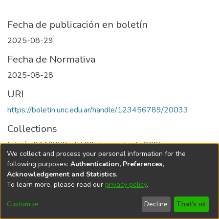
Fecha de publicación en boletín
2025-08-29
Fecha de Normativa
2025-08-28
URI
https://boletin.unc.edu.ar/handle/123456789/20033
Collections
Edición 044/2025 del 29 de agosto de 2025
We collect and process your personal information for the
following purposes:
Authentication, Preferences,
Acknowledgement and Statistics
.
To learn more, please read our
privacy policy
.
Universidad Nacional de Córdoba
Customize
Decline
That's ok