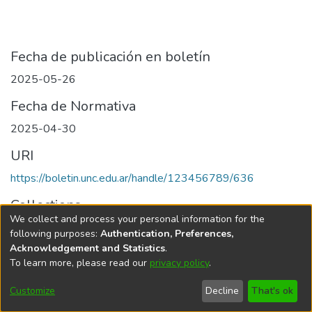
Fecha de publicación en boletín
2025-05-26
Fecha de Normativa
2025-04-30
URI
https://boletin.unc.edu.ar/handle/123456789/636
Collections
We collect and process your personal information for the
Edición 001/2025 del 26 de mayo de 2025
following purposes:
Authentication, Preferences,
Acknowledgement and Statistics
.
To learn more, please read our
privacy policy
.
Universidad Nacional de Córdoba
Customize
Decline
That's ok