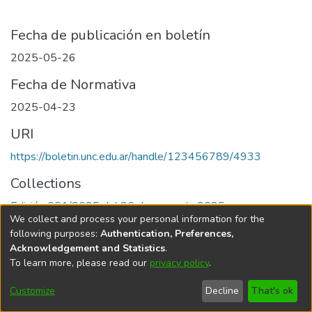
Fecha de publicación en boletín
2025-05-26
Fecha de Normativa
2025-04-23
URI
https://boletin.unc.edu.ar/handle/123456789/4933
Collections
Edición 001/2025 del 26 de mayo de 2025
We collect and process your personal information for the
following purposes:
Authentication, Preferences,
Acknowledgement and Statistics
.
To learn more, please read our
privacy policy
.
Universidad Nacional de Córdoba
Customize
Decline
That's ok