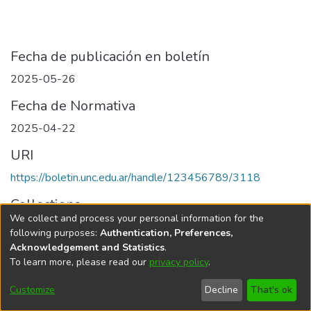
Fecha de publicación en boletín
2025-05-26
Fecha de Normativa
2025-04-22
URI
https://boletin.unc.edu.ar/handle/123456789/3118
Collections
We collect and process your personal information for the
Edición 001/2025 del 26 de mayo de 2025
following purposes:
Authentication, Preferences,
Acknowledgement and Statistics
.
To learn more, please read our
privacy policy
.
Universidad Nacional de Córdoba
Customize
Decline
That's ok