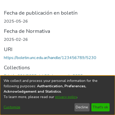
Fecha de publicación en boletín
2025-05-26
Fecha de Normativa
2025-02-26
URI
https://boletin.unc.edu.ar/handle/123456789/5230
Collections
Edición 001/2025 del 26 de mayo de 2025
We collect and process your personal information for the
following purposes:
Authentication, Preferences,
Acknowledgement and Statistics
.
To learn more, please read our
privacy policy
.
Universidad Nacional de Córdoba
Customize
Decline
That's ok