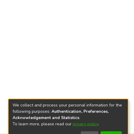
We collect and process your personal information for the
following purposes:
Authentication, Preferences,
Acknowledgement and Statistics
.
To learn more, please read our
privacy policy
.