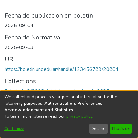
Fecha de publicación en boletín
2025-09-04
Fecha de Normativa
2025-09-03
URI
https://boletin.unc.edu.ar/handle/123456789/20804
Collections
Edición 048/2025 del 4 de septiembre de 2025
We collect and process your personal information for the
following purposes:
Authentication, Preferences,
Acknowledgement and Statistics
.
To learn more, please read our
privacy policy
.
Universidad Nacional de Córdoba
Customize
Decline
That's ok