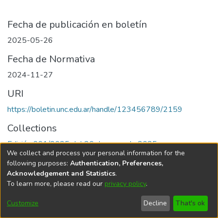
Fecha de publicación en boletín
2025-05-26
Fecha de Normativa
2024-11-27
URI
https://boletin.unc.edu.ar/handle/123456789/2159
Collections
Edición 001/2025 del 26 de mayo de 2025
We collect and process your personal information for the
following purposes:
Authentication, Preferences,
Acknowledgement and Statistics
.
To learn more, please read our
privacy policy
.
Universidad Nacional de Córdoba
Customize
Decline
That's ok