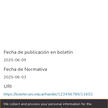
Fecha de publicación en boletín
2025-06-09
Fecha de Normativa
2025-06-03
URI
https://boletin.unc.edu.ar/handle/123456789/11602
Collections
We collect and process your personal information for the