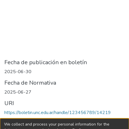
Fecha de publicación en boletín
2025-06-30
Fecha de Normativa
2025-06-27
URI
https://boletin.unc.edu.ar/handle/123456789/14219
Collections
We collect and process your personal information for the