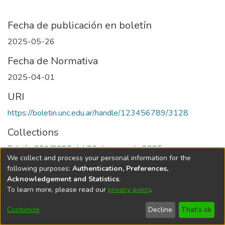
Fecha de publicación en boletín
2025-05-26
Fecha de Normativa
2025-04-01
URI
https://boletin.unc.edu.ar/handle/123456789/3128
Collections
Edición 001/2025 del 26 de mayo de 2025
We collect and process your personal information for the
following purposes:
Authentication, Preferences,
Acknowledgement and Statistics
.
To learn more, please read our
privacy policy
.
Universidad Nacional de Córdoba
Customize
Decline
That's ok