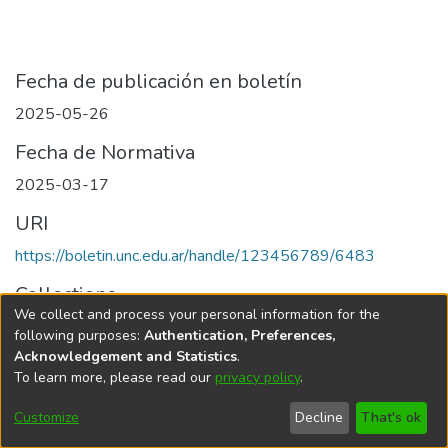
Fecha de publicación en boletín
2025-05-26
Fecha de Normativa
2025-03-17
URI
https://boletin.unc.edu.ar/handle/123456789/6483
Collections
We collect and process your personal information for the
Edición 001/2025 del 26 de mayo de 2025
following purposes:
Authentication, Preferences,
Acknowledgement and Statistics
.
To learn more, please read our
privacy policy
.
Universidad Nacional de Córdoba
Customize
Decline
That's ok