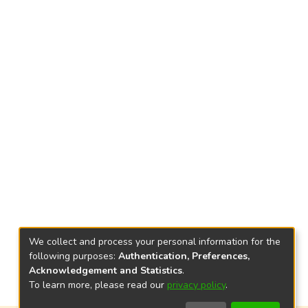
We collect and process your personal information for the
following purposes:
Authentication, Preferences,
Acknowledgement and Statistics
.
To learn more, please read our
privacy policy
.