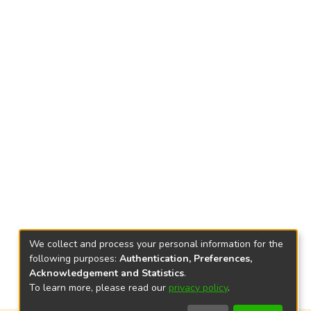
We collect and process your personal information for the
following purposes:
Authentication, Preferences,
Acknowledgement and Statistics
.
To learn more, please read our
privacy policy
.