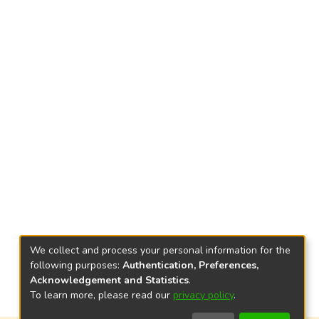
We collect and process your personal information for the
following purposes:
Authentication, Preferences,
Acknowledgement and Statistics
.
To learn more, please read our
privacy policy
.