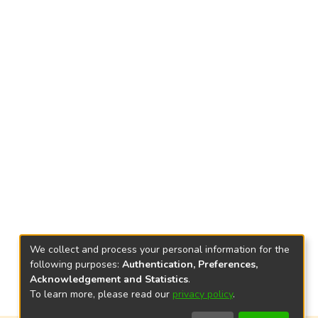
We collect and process your personal information for the
following purposes:
Authentication, Preferences,
Acknowledgement and Statistics
.
To learn more, please read our
privacy policy
.