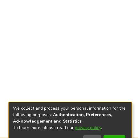
We collect and process your personal information for the
following purposes:
Authentication, Preferences,
Acknowledgement and Statistics
.
To learn more, please read our
privacy policy
.