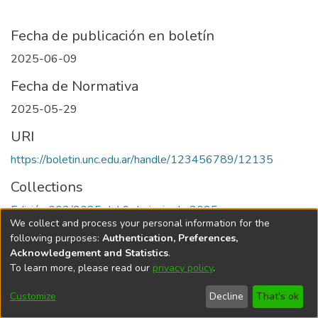
Fecha de publicación en boletín
2025-06-09
Fecha de Normativa
2025-05-29
URI
https://boletin.unc.edu.ar/handle/123456789/12135
Collections
Edición 003/2025 del 9 de junio de 2025
We collect and process your personal information for the
following purposes:
Authentication, Preferences,
Acknowledgement and Statistics
.
To learn more, please read our
privacy policy
.
Universidad Nacional de Córdoba
Customize
Decline
That's ok