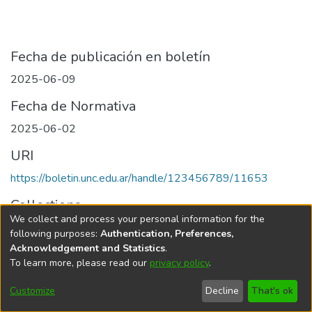
Fecha de publicación en boletín
2025-06-09
Fecha de Normativa
2025-06-02
URI
https://boletin.unc.edu.ar/handle/123456789/11653
Collections
We collect and process your personal information for the
Edición 003/2025 del 9 de junio de 2025
following purposes:
Authentication, Preferences,
Acknowledgement and Statistics
.
To learn more, please read our
privacy policy
.
Universidad Nacional de Córdoba
Customize
Decline
That's ok