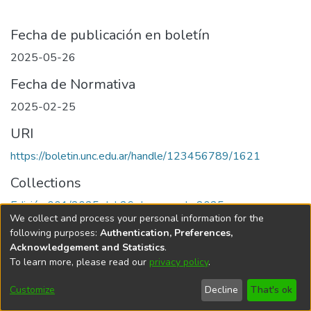
Fecha de publicación en boletín
2025-05-26
Fecha de Normativa
2025-02-25
URI
https://boletin.unc.edu.ar/handle/123456789/1621
Collections
Edición 001/2025 del 26 de mayo de 2025
We collect and process your personal information for the
following purposes:
Authentication, Preferences,
Acknowledgement and Statistics
.
To learn more, please read our
privacy policy
.
Universidad Nacional de Córdoba
Customize
Decline
That's ok