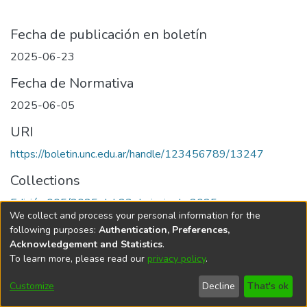
Fecha de publicación en boletín
2025-06-23
Fecha de Normativa
2025-06-05
URI
https://boletin.unc.edu.ar/handle/123456789/13247
Collections
Edición 005/2025 del 23 de junio de 2025
We collect and process your personal information for the
following purposes:
Authentication, Preferences,
Acknowledgement and Statistics
.
To learn more, please read our
privacy policy
.
Universidad Nacional de Córdoba
Customize
Decline
That's ok